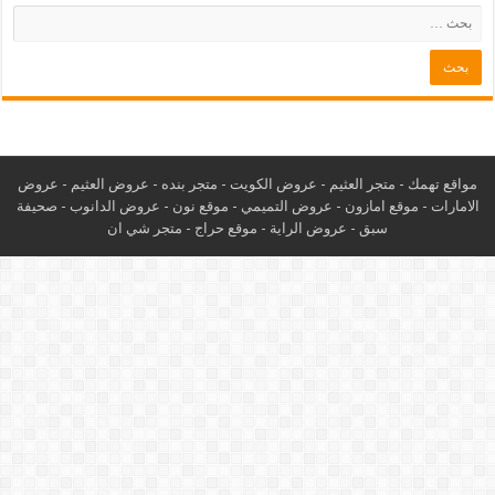
مواقع تهمك -
متجر العثيم
-
عروض الكويت
-
متجر بنده
-
عروض العثيم
-
عروض
الامارات
-
موقع امازون
-
عروض التميمي
-
م
وقع نون
-
عروض الدانوب
-
صحيفة
سبق
-
عروض الراية
-
موقع حراج
-
متجر شي ان