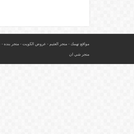
مواقع تهمك -
متجر العثيم
-
عروض الكويت
-
متجر بنده
-
ع
متجر شي ان