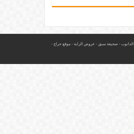
لدانوب
-
صحيفة سبق
-
عروض الراية
-
موقع حراج
-