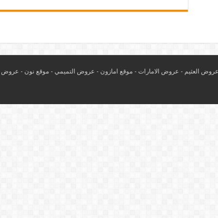
روض العثيم
-
عروض الامارات
-
موقع امازون
-
عروض التميمي
-
م
وقع نون
-
عروض ا