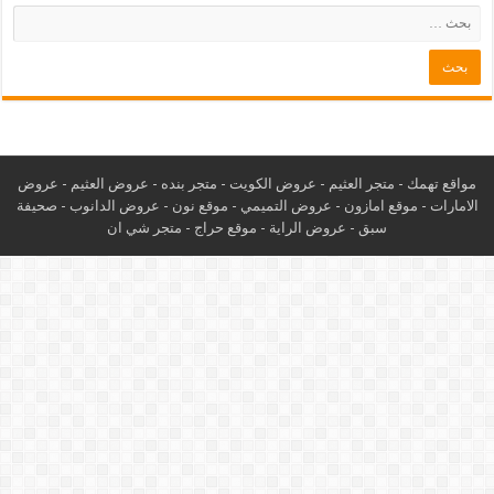
مواقع تهمك -
متجر العثيم
-
عروض الكويت
-
متجر بنده
-
عروض العثيم
-
عروض
الامارات
-
موقع امازون
-
عروض التميمي
-
م
وقع نون
-
عروض الدانوب
-
صحيفة
سبق
-
عروض الراية
-
موقع حراج
-
متجر شي ان