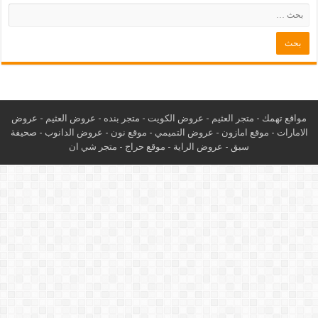
مواقع تهمك -
متجر العثيم
-
عروض الكويت
-
متجر بنده
-
عروض العثيم
-
عروض
الامارات
-
موقع امازون
-
عروض التميمي
-
م
وقع نون
-
عروض الدانوب
-
صحيفة
سبق
-
عروض الراية
-
موقع حراج
-
متجر شي ان