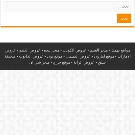
مواقع تهمك -
متجر العثيم
-
عروض الكويت
-
متجر بنده
-
عروض العثيم
-
عروض
الامارات
-
موقع امازون
-
عروض التميمي
-
م
وقع نون
-
عروض الدانوب
-
صحيفة
سبق
-
عروض الراية
-
موقع حراج
-
متجر شي ان