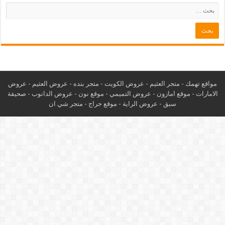
مواقع تهمك -
متجر العثيم
-
عروض الكويت
-
متجر بنده
-
عروض العثيم
-
عروض
الامارات
-
موقع امازون
-
عروض التميمي
-
م
وقع نون
-
عروض الدانوب
-
صحيفة
سبق
-
عروض الراية
-
موقع حراج
-
متجر شي ان