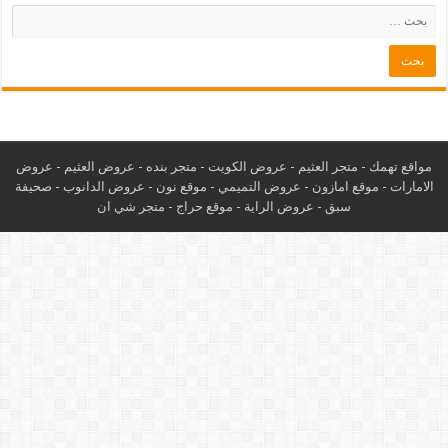
مواقع تهمك -
متجر العثيم
-
عروض الكويت
-
متجر بنده
-
عروض العثيم
-
عروض
الامارات
-
موقع امازون
-
عروض التميمي
-
م
وقع نون
-
عروض الدانوب
-
صحيفة
سبق
-
عروض الراية
-
موقع حراج
-
متجر شي ان