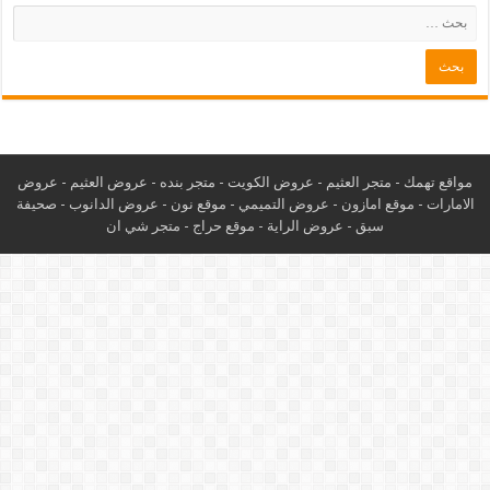
مواقع تهمك -
متجر العثيم
-
عروض الكويت
-
متجر بنده
-
عروض العثيم
-
عروض
الامارات
-
موقع امازون
-
عروض التميمي
-
م
وقع نون
-
عروض الدانوب
-
صحيفة
سبق
-
عروض الراية
-
موقع حراج
-
متجر شي ان