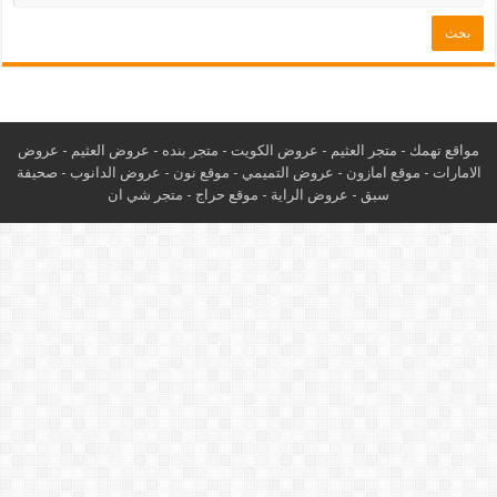
مواقع تهمك -
متجر العثيم
-
عروض الكويت
-
متجر بنده
-
عروض العثيم
-
عروض
الامارات
-
موقع امازون
-
عروض التميمي
-
م
وقع نون
-
عروض الدانوب
-
صحيفة
سبق
-
عروض الراية
-
موقع حراج
-
متجر شي ان