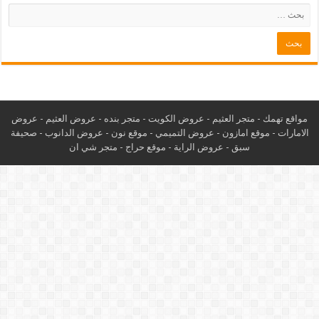
مواقع تهمك -
متجر العثيم
-
عروض الكويت
-
متجر بنده
-
عروض العثيم
-
عروض
الامارات
-
موقع امازون
-
عروض التميمي
-
م
وقع نون
-
عروض الدانوب
-
صحيفة
سبق
-
عروض الراية
-
موقع حراج
-
متجر شي ان