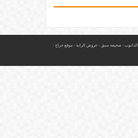
لدانوب
-
صحيفة سبق
-
عروض الراية
-
موقع حراج
-