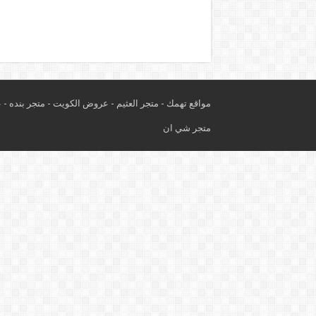
مواقع تهمك -
متجر العثيم
-
عروض الكويت
-
متجر بنده
-
ع
متجر شي ان