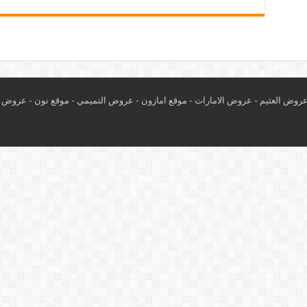
روض العثيم
-
عروض الامارات
-
موقع امازون
-
عروض التميمي
-
م
وقع نون
-
عروض ا