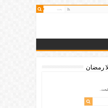
ا رمضان
بحث .