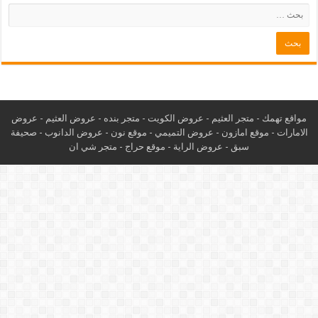
مواقع تهمك -
متجر العثيم
-
عروض الكويت
-
متجر بنده
-
عروض العثيم
-
عروض
الامارات
-
موقع امازون
-
عروض التميمي
-
م
وقع نون
-
عروض الدانوب
-
صحيفة
سبق
-
عروض الراية
-
موقع حراج
-
متجر شي ان