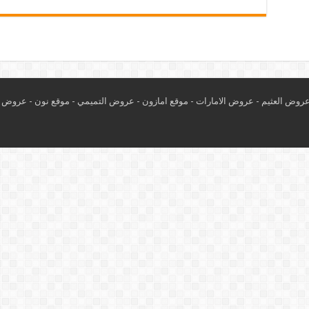
روض العثيم
-
عروض الامارات
-
موقع امازون
-
عروض التميمي
-
م
وقع نون
-
عروض ا