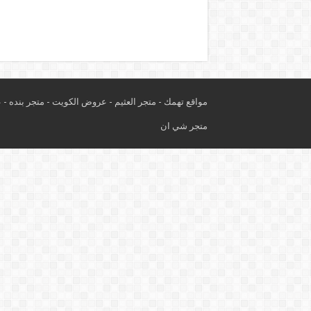
مواقع تهمك -
متجر العثيم
-
عروض الكويت
-
متجر بنده
-
ع
متجر شي ان