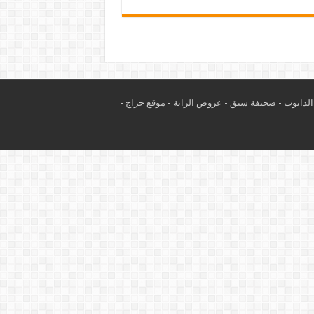
لدانوب
-
صحيفة سبق
-
عروض الراية
-
موقع حراج
-