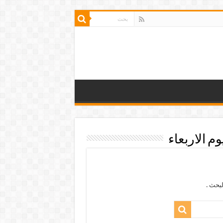
م الاربعاء
بحث .