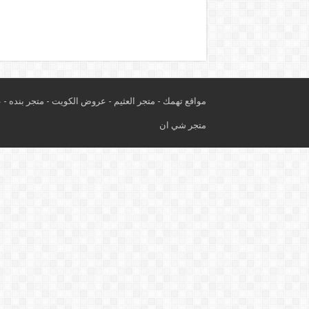
مواقع تهمك -
متجر العثيم
-
عروض الكويت
-
متجر بنده
-
ع
متجر شي ان