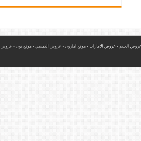
روض العثيم
-
عروض الامارات
-
موقع امازون
-
عروض التميمي
-
م
وقع نون
-
عروض ا