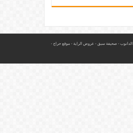
لدانوب
-
صحيفة سبق
-
عروض الراية
-
موقع حراج
-