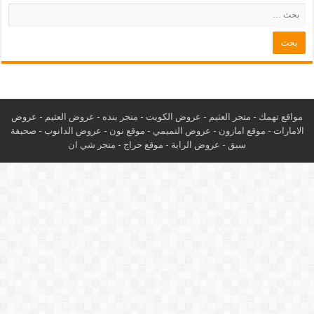
مواقع تهمك -
متجر العثيم
-
عروض الكويت
-
متجر بنده
-
عروض العثيم
-
عروض
الامارات
-
موقع امازون
-
عروض التميمي
-
م
وقع نون
-
عروض الدانوب
-
صحيفة
سبق
-
عروض الراية
-
موقع حراج
-
متجر شي ان