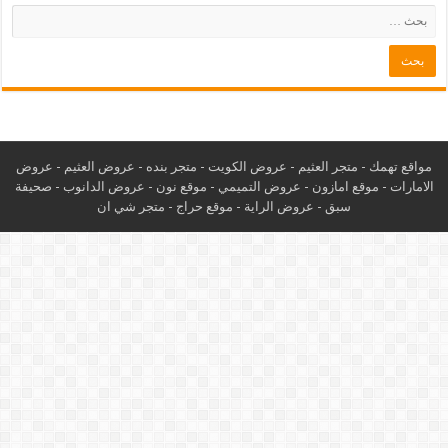
مواقع تهمك -
متجر العثيم
-
عروض الكويت
-
متجر بنده
-
عروض العثيم
-
عروض
الامارات
-
موقع امازون
-
عروض التميمي
-
م
وقع نون
-
عروض الدانوب
-
صحيفة
سبق
-
عروض الراية
-
موقع حراج
-
متجر شي ان