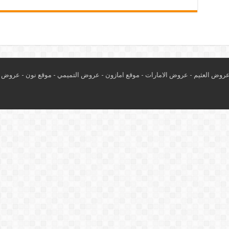
روض العثيم
-
عروض الامارات
-
موقع امازون
-
عروض التميمي
-
م
وقع نون
-
عروض ا