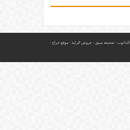
لدانوب
-
صحيفة سبق
-
عروض الراية
-
موقع حراج
-