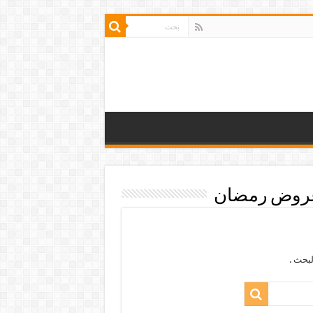
عروض رمضان
بحث .