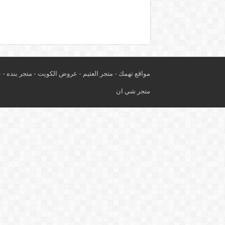
مواقع تهمك -
متجر العثيم
-
عروض الكويت
-
متجر بنده
-
ع
متجر شي ان