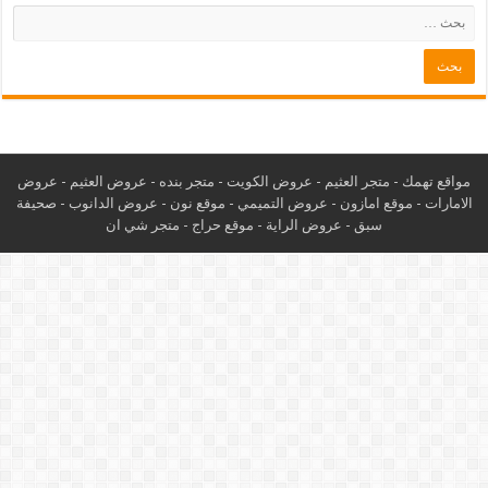
مواقع تهمك -
متجر العثيم
-
عروض الكويت
-
متجر بنده
-
عروض العثيم
-
عروض
الامارات
-
موقع امازون
-
عروض التميمي
-
م
وقع نون
-
عروض الدانوب
-
صحيفة
سبق
-
عروض الراية
-
موقع حراج
-
متجر شي ان