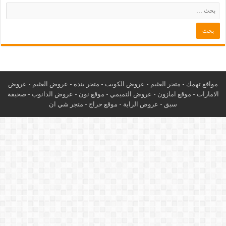
مواقع تهمك -
متجر العثيم
-
عروض الكويت
-
متجر بنده
-
عروض العثيم
-
عروض
الامارات
-
موقع امازون
-
عروض التميمي
-
م
وقع نون
-
عروض الدانوب
-
صحيفة
سبق
-
عروض الراية
-
موقع حراج
-
متجر شي ان