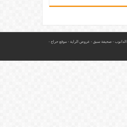
لدانوب
-
صحيفة سبق
-
عروض الراية
-
موقع حراج
-