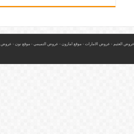
روض العثيم
-
عروض الامارات
-
موقع امازون
-
عروض التميمي
-
م
وقع نون
-
عروض ا