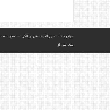
مواقع تهمك -
متجر العثيم
-
عروض الكويت
-
متجر بنده
-
ع
متجر شي ان