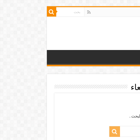
اء
بحث .