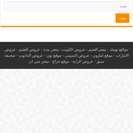
مواقع تهمك -
متجر العثيم
-
عروض الكويت
-
متجر بنده
-
عروض العثيم
-
عروض
الامارات
-
موقع امازون
-
عروض التميمي
-
م
وقع نون
-
عروض الدانوب
-
صحيفة
سبق
-
عروض الراية
-
موقع حراج
-
متجر شي ان