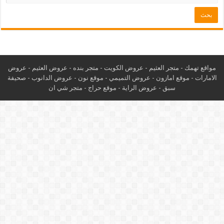
مواقع تهمك -
متجر العثيم
-
عروض الكويت
-
متجر بنده
-
عروض العثيم
-
عروض
الامارات
-
موقع امازون
-
عروض التميمي
-
م
وقع نون
-
عروض الدانوب
-
صحيفة
سبق
-
عروض الراية
-
موقع حراج
-
متجر شي ان