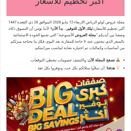
أكبر تحطيم للأسعار
مجلة عروض لولو الرياض الاربعاء 13 مايو 2026 الموافق 26 ذي القعدة 1447
أكبر تحطيم للأسعاردل
يلك الأول للتوفير.. بدأ الآن!
لأننا نؤمن أن التسوق ذكاء،
وضعنا بين أيديكم “
مجلة العروض
الأسبوعية” التي تجمع الجودة الاستثنائية
بالسعر الذي تبحثون عنه. لا حاجة للمقارنة بعد اليوم، فكل ما يحتاجه منزلكم
من أساسيات وكماليات تم اختياره بعناية ليناسب ميزانيتكم.
تصفح المجلة الآن:
واكتشف خصومات تتخطى التوقعات.
هدفنا:
أن تملأوا سلالكم بكل حب، وتوفروا بكل ثقة