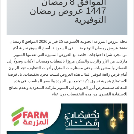
الموافق 8 رمضان
1447 عروض رمضان
التوفيرية
مجلة عروض المزرعة الجنوبية الأسبوعية 25 فبراير 2026 الموافق 8 رمضان
1447 عروض رمضان التوفيرية …. في السعودية، أصبح التسوق تجربة أكثر
من مجرد شراء احتياجات، خاصة مع العروض المميزة التي تقدمها السوبر
ماركت. من الأرز والزيت والسكر، مرورًا بالمعلبات ومنتجات الألبان، وصولًا إلى
العصائر والمشروبات، وحتى مستلزمات المنزل وأدوات التنظيف، تجد الزبون
أمام فرص رائعة لتوفير المال. هذه العروض ليست مجرد تخفيضات، بل فرصة
للاستمتاع بتجربة تسوق ذكية تجمع بين الجودة والسعر المناسب. في هذه
المقالة، سنستعرض أبرز العروض في السوبر ماركت السعودية ونقدم نصائح
للاستفادة القصوى من هذه التخفيضات دون عناء