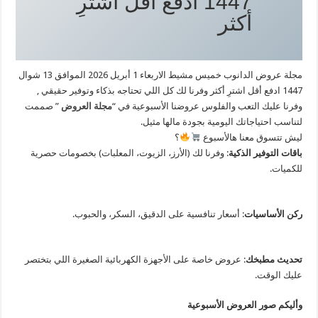
1447 ادفع أقل اشترِ
أكثر
مجلة عروض الدانوب خميس مشيط الاربعاء 1 أبريل 2026 الموافق 13 شوال
1447 ادفع أقل اشترِ أكثر وفرنا لك كل اللي تحتاجه بذكاء وتوفير حقيقي ,
وفرنا عليك التعب والفلوس عروضنا الأسبوعية في “
مجلة العروض
” صممت
لتناسب احتياجاتك اليومية بجودة مالها مثيل.
​ليش تتسوق معنا هالأسبوع
؟
​باقات التوفير الذكية
: وفرنا لك (الأرز، الزيوت، المعلبات) بخصومات حصرية
للكميات.
​ركن الأساسيات
: أسعار تنافسية على الدقيق، السكر، والحبوب.
​تحديث مطبخك
: عروض خاصة على الأجهزة الكهربائية الصغيرة اللي بتختصر
عليك الوقت.
وأليكم صور العروض الأسبوعية