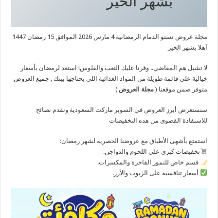
بشهر الخير
مجلة عروض نستو الدمام الرمضانية 4 مارس 2026 الموافق 15 رمضان 1447
أهلا بشهر الخير
​لا تشيل هم المقاضي.. وفرنا عليك التعب والفلوس! استعد لرمضان بأسعار
خيالية على قائمة طويلة من المواد الغذائية اللي يحتاجها بيتك , جميع العروض
متوفر ضمن موقعنا (
مجلة العروض
)
سنستعرض أبرز العروض في السوبر ماركت السعودية ونقدم نصائح
للاستفادة القصوى من هذه التخفيضات
استمتع بأشهى الأطباق مع عروضنا الحصرية لشهر رمضان:
تخفيضات كبرى على اللحوم والدواجن.
قسم خاص للتمور الفاخرة والمكسرات.
أسعار تنافسية على الزيوت والأرز.